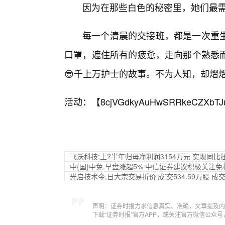
因为在那些白色的秘密里，她们最
每一个清晨的交接班，都是一次重
口罩，遮住所有的疲惫，走向那个熟悉
😎千上万护士的故事。不为人知，却熠
活动：【
8cjVGdkyAuHwSRRkeCZXbTJ
飞沃科技:上?半年归母净利润3154万元 实现同比
中{国}中免.早盘涨超5% 中信证券建议积极关注免
光启技术今,日大宗交易折价‘成’交534.59万股 成交
声明：证券时报力求信息真实、准确，文章提及内
下载“证券时报”官方APP，或关注官方微信公众