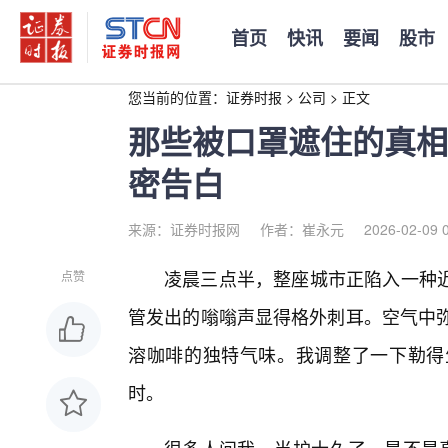
首页
快讯
要闻
股市
您当前的位置：
证券时报
>
公司
>
正文
那些被口罩遮住的真相
密告白
来源：证券时报网
作者：崔永元
2026-02-09 
凌晨三点半，整座城市正陷入一种近
点赞
管发出的嗡嗡声显得格外刺耳。空气中弥
溶咖啡的独特气味。我调整了一下勒得
时。