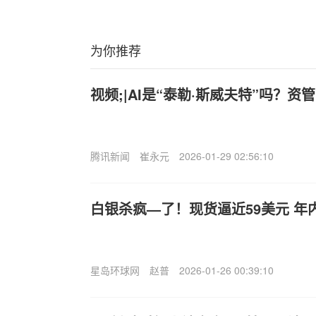
为你推荐
视频;|AI是“泰勒·斯威夫特”吗？资管
腾讯新闻
崔永元
2026-01-29 02:56:10
白银杀疯—了！现货逼近59美元 年
星岛环球网
赵普
2026-01-26 00:39:10