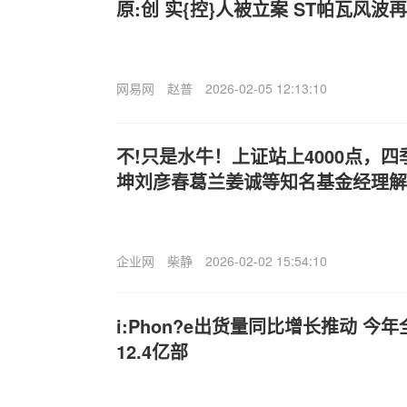
原:创 实{控}人被立案 ST帕瓦风波
网易网
赵普
2026-02-05 12:13:10
不!只是水牛！上证站上4000点，
坤刘彦春葛兰姜诚等知名基金经理解
企业网
柴静
2026-02-02 15:54:10
i:Phon?e出货量同比增长推动 
12.4亿部