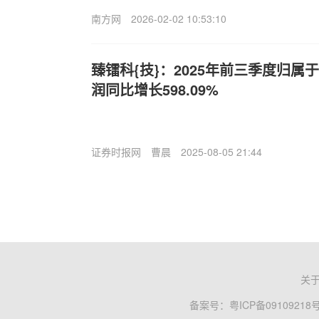
南方网
2026-02-02 10:53:10
臻镭科{技}：2025年前三季度归
润同比增长598.09%
证券时报网
曹晨
2025-08-05 21:44
关
备案号：
粤ICP备09109218